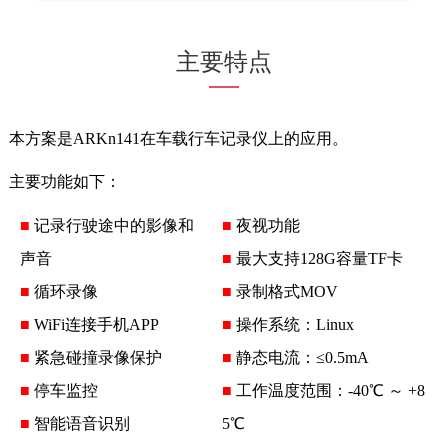
主要特点
本方案是ARKn141在车载行车记录仪上的应用。
主要功能如下：
■
记录行驶途中的影像和
■
夜视功能
声音
■
最大支持128G容量TF卡
■
循环录像
■
录制格式MOV
■
WiFi连接手机APP
■
操作系统：Linux
■
紧急碰撞录像保护
■
静态电流：≤0.5mA
■
停车监控
■
工作温度范围：-40℃ ～ +8
■
智能语音识别
5℃