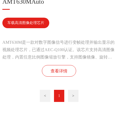
AMT630MAuto
车载高清图像处理芯片
AMT630M是一款对数字图像信号进行变帧处理并输出显示的
视频处理芯片，已通过AEC-Q100认证。该芯片支持高清图像
处理，内置任意比例图像缩放引擎，支持图像镜像、旋转功
能；输出支持并行RGB、串行RGB、CPU屏、双通道LVDS、
查看详情
MIPI等接口，可应用于多种图像显示场景。
<
1
>