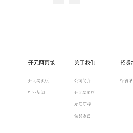
开元网页版
关于我们
招贤
开元网页版
公司简介
招贤纳
行业新闻
开元网页版
发展历程
荣誉资质