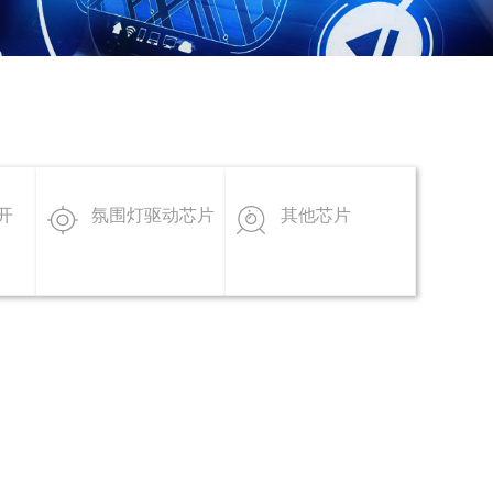
开
氛围灯驱动芯片
其他芯片