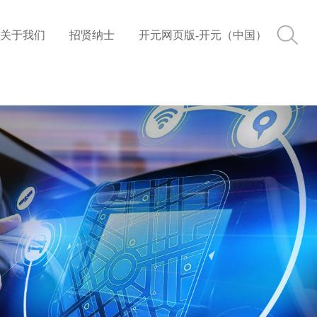
关于我们
招贤纳士
开元网页版-开元（中国）