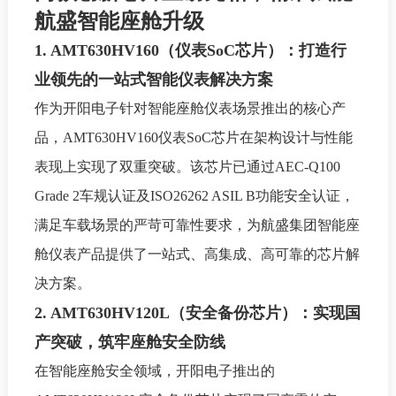
航盛智能座舱升级
1. AMT630HV160（仪表SoC芯片）：打造行
业领先的一站式智能仪表解决方案
作为开阳电子针对智能座舱仪表场景推出的核心产
品，
AMT630HV160仪表SoC芯片在架构设计与性能
表现上实现了双重突破。该芯片已通过AEC-Q100
Grade 2车规认证及ISO26262 ASIL B功能安全认证，
满足车载场景的严苛可靠性要求，为航盛
集团
智能座
舱仪表产品提供了一站式、高集成、高可靠的芯片解
决方案。
2. AMT630HV120L（安全备份芯片）：实现国
产突破，筑牢座舱安全防线
在智能座舱安全领域，开阳电子推出的