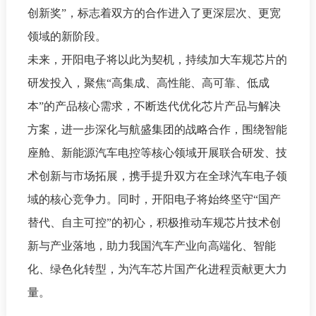
创新奖”，标志着双方的合作进入了更深层次、更宽
领域的新阶段。
未来，开阳电子将以此为契机，持续加大车规芯片的
研发投入，聚焦
“高集成、高性能、高可靠、低成
本”的产品核心需求，不断迭代优化芯片产品与解决
方案，进一步深化与航盛集团的战略合作，围绕智能
座舱、新能源汽车电控等核心领域开展联合研发、技
术创新与市场拓展，携手提升双方在全球汽车电子领
域的核心竞争力。同时，开阳电子将始终坚守“国产
替代、自主可控”的初心，积极推动车规芯片技术创
新与产业落地，助力我国汽车产业向高端化、智能
化、绿色化转型，为汽车芯片国产化进程贡献更大力
量。