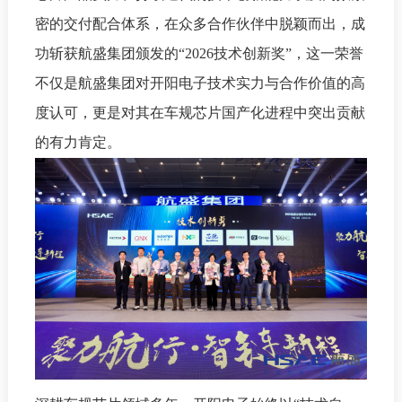
密的交付配合体系，在众多合作伙伴中脱颖而出，成
功斩获航盛集团颁发的
“2026技术创新奖”，这一荣誉
不仅是航盛
集团
对开阳电子技术实力与合作价值的高
度认可，更是对其在车规芯片国产化进程中突出贡献
的有力肯定。