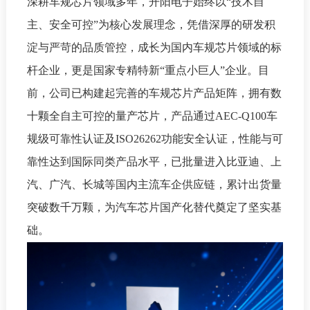
深耕车规芯片领域多年，开阳电子始终以
“技术自
主、安全可控”为核心发展理念，凭借深厚的研发积
淀与严苛的品质管控，成长为国内车规芯片领域的标
杆企业，更是国家专精特新“重点小巨人”企业。目
前，公司已构建起完善的车规芯片产品矩阵，拥有数
十颗全自主可控的量产芯片，产品通过AEC-Q100车
规级可靠性认证及ISO26262功能安全认证，性能与可
靠性达到国际同类产品水平，已批量进入比亚迪、上
汽、广汽、长城等国内主流车企供应链，累计出货量
突破数千万颗，为汽车芯片国产化替代奠定了坚实基
础。