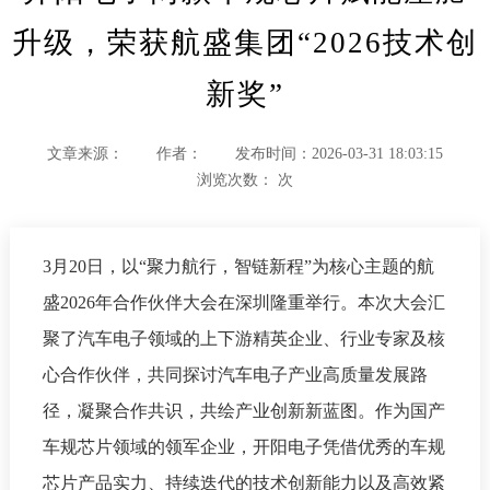
升级，荣获航盛集团“2026技术创
新奖”
文章来源：
作者：
发布时间：2026-03-31 18:03:15
浏览次数： 次
3月20日，以“聚力航行，智链新程”为核心主题的航
盛2026年合作伙伴大会在深圳隆重举行。本次大会汇
聚了汽车电子领域的上下游精英企业、行业专家及核
心合作伙伴，共同探讨汽车电子产业高质量发展路
径，凝聚合作共识，共绘产业创新新蓝图。作为国产
车规芯片领域的领军企业，开阳电子凭借
优秀
的车规
芯片产品实力、持续迭代的技术创新能力以及高效紧