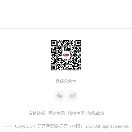
微信公众号
友情链接
网站地图
法律声明
隐私政策
Copyright © 开元网页版-开元（中国） 2020 All Rights Reserved.