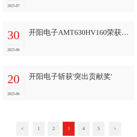
2025-07
30
开阳电子AMT630HV160荣获IAEIS 2024汽车电子科学技术奖
2025-06
20
开阳电子斩获'突出贡献奖'
2025-06
<
1
2
3
4
5
>